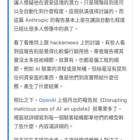
讓人懷疑他在資安這塊的潛力，只是現階段到底可
以全自動化到什麼程度，這個就滿值得討論的。而
這篇 Anthropic 的報告基本上是在講說自動化程度
已經比很多人想像中的高了。
看了看推特上跟 hackernews 上的討論，有些人看
到這報告則是覺得比較偏行銷用途，畢竟報告裡其
實沒太多技術細節，就算有，也都是偏工程的細
節，例如 AI 駭客的流程或是架構，但絲毫沒有提到
任何資安面的東西，像是他們到底實際給什麼任
務，產生了什麼結果。
相比之下，
OpenAI
上個月出的報告就《Disrupting
malicious uses of AI: an update》就專業多了，
裡面就詳細寫到每一個駭客組織都拿他們的模型幹
了些什麼，內容滿詳細的。
說不定在不遠的未來，主流就變成機器人對決了，