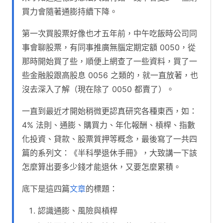
買力會隨著通膨持續下降。
第一次買股票好像也才五年前，中午吃飯時公司同
事會聊股票，有同事推廣無腦定期定額 0050，從
那時開始買了些，順便上網查了一些資料，買了一
些金融股跟高股息 0056 之類的，就一直放著，也
沒去深入了解（現在除了 0050 都賣了）。
一直到最近才開始稍微更認真研究各種東西，如：
4% 法則、通膨、購買力、年化報酬、槓桿、指數
化投資、貸款、股票質押等概念，最後寫了一共四
篇的系列文：《半科學退休手冊》，大致講一下該
怎麼算出要多少錢才能退休，又要怎麼累積。
底下是這四篇
文章
的標題：
認識通膨、風險與槓桿