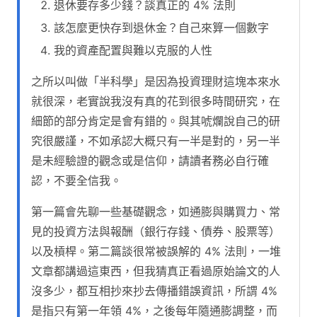
退休要存多少錢？談真正的 4% 法則
該怎麼更快存到退休金？自己來算一個數字
我的資產配置與難以克服的人性
之所以叫做「半科學」是因為投資理財這塊本來水
就很深，老實說我沒有真的花到很多時間研究，在
細節的部分肯定是會有錯的。與其唬爛說自己的研
究很嚴謹，不如承認大概只有一半是對的，另一半
是未經驗證的觀念或是信仰，請讀者務必自行確
認，不要全信我。
第一篇會先聊一些基礎觀念，如通膨與購買力、常
見的投資方法與報酬（銀行存錢、債券、股票等）
以及槓桿。第二篇談很常被誤解的 4% 法則，一堆
文章都講過這東西，但我猜真正看過原始論文的人
沒多少，都互相抄來抄去傳播錯誤資訊，所謂 4%
是指只有第一年領 4%，之後每年隨通膨調整，而