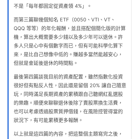
不是「每年都固定從資產領 4%」。
而第三篇聊幾個知名 ETF（0050、VTI、VT、
QQQ 等等）的年化報酬，並且搭配個簡化版的計算
機，算出大概需要多少錢以及多少年可以退休。許
多人只是心中有個數字而已，但有可能科學化算下
來，是比自己想像中低的。賺越多當然能越安心，
但就是會延後退休的時間點。
最後第四篇談我目前的資產配置，雖然指數化投資
很好但有點反人性，因此還是留個 20% 讓自己隨意
玩，同時滿足長期資產的累積跟自己聽網紅亂選股
的樂趣。順便來聊聊退休後除了賣股票換生活費，
也可以考慮透過股票質押借錢，在風險控管得當的
狀況下，有可能累積更多報酬。
以上就是這四篇的內容，把這整個主題寫完之後，