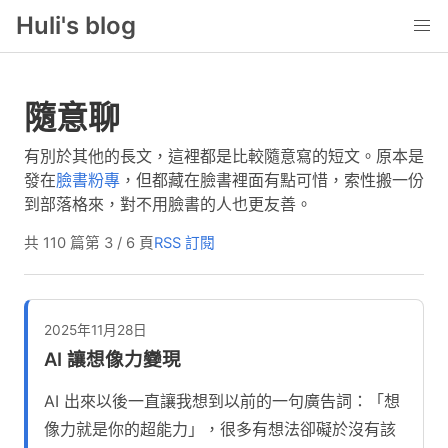
Huli's blog
隨意聊
有別於其他的長文，這裡都是比較隨意寫的短文。原本是
發在
臉書粉專
，但都藏在臉書裡面有點可惜，索性搬一份
到部落格來，對不用臉書的人也更友善。
共 110 篇
第 3 / 6 頁
RSS 訂閱
2025年11月28日
AI 讓想像力變現
AI 出來以後一直讓我想到以前的一句廣告詞：「想
像力就是你的超能力」，很多有想法卻礙於沒有該