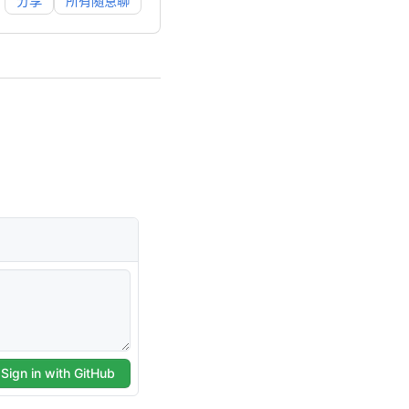
分享
所有隨意聊