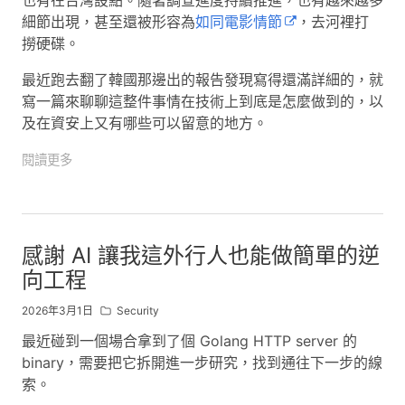
也有在台灣設點。隨著調查進度持續推進，也有越來越多
細節出現，甚至還被形容為
如同電影情節
，去河裡打
撈硬碟。
最近跑去翻了韓國那邊出的報告發現寫得還滿詳細的，就
寫一篇來聊聊這整件事情在技術上到底是怎麼做到的，以
及在資安上又有哪些可以留意的地方。
閱讀更多
感謝 AI 讓我這外行人也能做簡單的逆
向工程
2026年3月1日
Security
最近碰到一個場合拿到了個 Golang HTTP server 的
binary，需要把它拆開進一步研究，找到通往下一步的線
索。