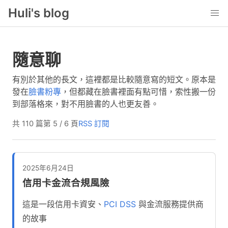
Huli's blog
隨意聊
有別於其他的長文，這裡都是比較隨意寫的短文。原本是
發在
臉書粉專
，但都藏在臉書裡面有點可惜，索性搬一份
到部落格來，對不用臉書的人也更友善。
共 110 篇
第 5 / 6 頁
RSS 訂閱
2025年6月24日
信用卡金流合規風險
這是一段信用卡資安、
PCI DSS
與金流服務提供商
的故事