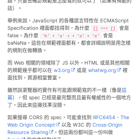
題，只要去確認規範是怎麼寫的就可以了（如果有規範的
話）。
舉例來說，JavaScript 的各種語言特性在 ECMAScript
Specification 裡面都找得到，為什麼
會是
[] === []
false，為什麼
會是
'b' + 'a' + + 'a' + 'a'
baNaNa，這些在規範裡面都有，都會詳細說明是用怎樣
的規則在做轉換。
而 Web 相關的領域除了 JS 以外，HTML 或是其他相關
的規範幾乎都可以在
w3.org
或是
whatwg.org
裡
面找到，資源相當豐富。
雖然說瀏覽器的實作有可能跟規範寫的不一樣（像是
這
篇
），但 spec 已經是最完整而且最有權威性的一個地方
了，因此來這邊找準沒錯。
如果搜尋 CORS 的 spec，可能會找到
RFC6454 - The
Web Origin Concept
以及 W3C 的
Cross-Origin
Resource Sharing
，但這兩份都叫這一份叫做