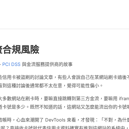
流合規風險
、
PCI DSS
與金流服務提供商的故事
些信用卡被盜刷的討論文章，有些人會說自己在某網站刷卡過後
看到這種討論後通常都不太在意，覺得可能性偏小。
多數網站在刷卡時，要嘛直接跳轉到第三方金流，要嘛用 ifram
道卡號是多少。既然不知道的話，這網站又怎麼能流出你的卡號
帳時，心血來潮開了 DevTools 來看，才發現：「不對，為
ame 呢？直接收卡號就代表信用卡資料確實有進到這網站的系統中