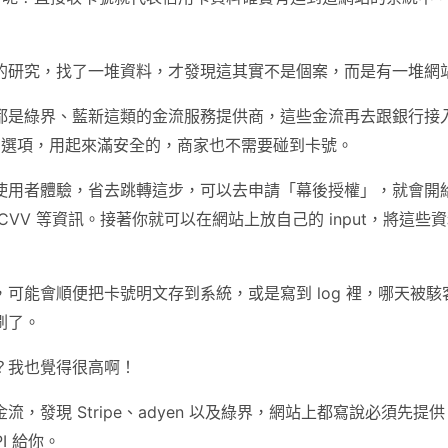
的研究，找了一堆資料，才發現這其實不是個案，而是有一堆網
都是綠界、藍新這類的金流服務提供商，這些金流再去跟銀行接
這個選項，用起來滿安全的，商家也不需要碰到卡號。
使用者體驗，省去跳轉這步，可以去申請「幕後授權」，就會開給你
CVV 等資訊。接著你就可以在網站上放自己的 input，將這
可能會順便把卡號明文存到系統，或是寫到 log 裡，哪天被
刷了。
？我也覺得很高啊！
，發現 Stripe、adyen 以及綠界，網站上都寫說必須先提供 P
PI 給你。