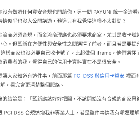
沒有做過任何資安合規也開給你，另一間 PAYUNi 統一金流
事情似乎也沒人公開講過，難道只有我覺得這樣不太對勁？
金流商必須合規，而金流商理應也必須要求商家，尤其是收卡號
小心。但藍新在方便性與安全性之間選擇了前者，而且若是要提
好的，這樣商家也沒必要自己收卡號了。比起做個 iframe，他們
為消費者的我，覺得自己的信用卡資料實在不是很安全。
想讓大家知道有這件事，前面那篇
PCI DSS 與信用卡資安
裡面
 的講解，看完會更清楚整個脈絡。
輪的結論是：「藍新應該好好把關，不該開給沒有合規的商家幕
 PCI DSS 合規這塊我非專業人士，若是整件事情我有哪邊理