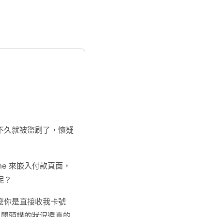
不久就被盜刷了，懷疑
e 來嵌入付款頁面，
呢？
什麼你是直接收我卡號
，開頭講的狀況還真的