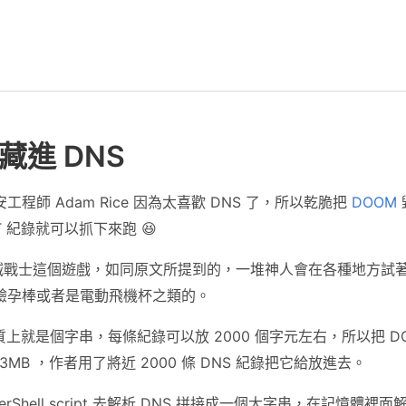
 藏進 DNS
程師 Adam Rice 因為太喜歡 DNS 了，所以乾脆把
DOOM
T 紀錄就可以抓下來跑 😆
毀滅戰士這個遊戲，如同原文所提到的，一堆神人會在各種地方試著把
驗孕棒或者是電動飛機杯之類的。
錄本質上就是個字串，每條紀錄可以放 2000 個字元左右，所以把 
約 3MB ，作者用了將近 2000 條 DNS 紀錄把它給放進去。
rShell script 去解析 DNS 拼接成一個大字串，在記憶體