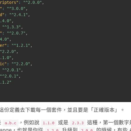
riptors"
:
"^2.0.0"
,
"
:
"^3.0.0"
,
d"
:
"^2.4.1"
,
.4.0"
,
"^1.3.3"
,
"
:
"^2.0.7"
,
4.0"
,
er"
:
"^1.2.1"
,
^2.2.0"
,
.1.0"
,
ic"
:
"^2.2.0"
,
"^2.0.1"
,
"^2.0.1"
,
.1.2"
根據這份定義去下載每一個套件，並且要是「正確版本」。
是
，例如說
或是
這種，第一個數字是 ma
a.b.c
1.1.0
2.3.3
 change，也就是你從
升級到
的時候，有些 
1.2.0
2.0.0