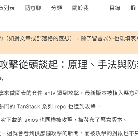
章列表
隨意聊
分類
關於我
目錄
的（如對文章或部落格的感想），除了留言以外也能填表
應鏈攻擊從頭談起：原理、手法與
ty
9 日，拿來做圖表的套件 antv 遭到攻擊，最新版本被植入惡
熱門的 TanStack 系列 repo 也遭到攻擊。
一億次下載的 axios 也同樣被攻擊，被發布了惡意版本。
一週就會看到供應鏈攻擊的新聞，而被攻擊的對象也不只有 n