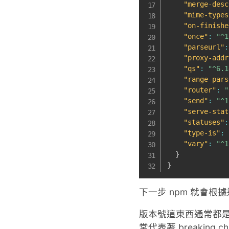
"merge-desc
"mime-types
"on-finishe
"once"
:
"^1
"parseurl"
:
"proxy-addr
"qs"
:
"^6.1
"range-pars
"router"
:
"
"send"
:
"^1
"serve-stat
"statuses"
:
"type-is"
:
"vary"
:
"^1
}
}
下一步 npm 就會
版本號這東西通常都
常代表著 breaking