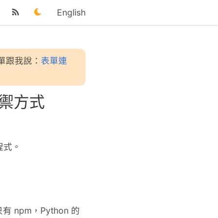
English
單跟我說：
表單連
防禦方式
意程式。
pm，Python 的