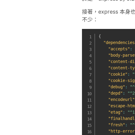
接著，express 
不少：
{
"dependencies
"accepts"
:
"body-parse
"content-di
"content-ty
"cookie"
:
"
"cookie-sig
"debug"
:
"^
"depd"
:
"^2
"encodeurl"
"escape-htm
"etag"
:
"^1
"finalhandl
"fresh"
:
"^
"http-error