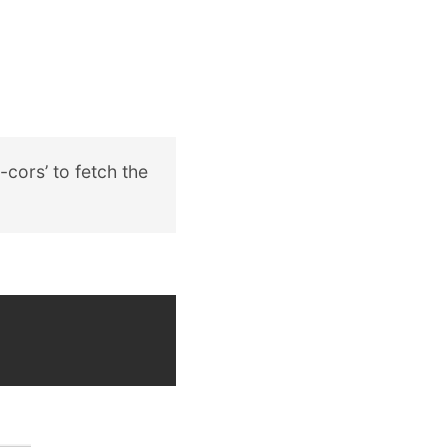
cors’ to fetch the
：