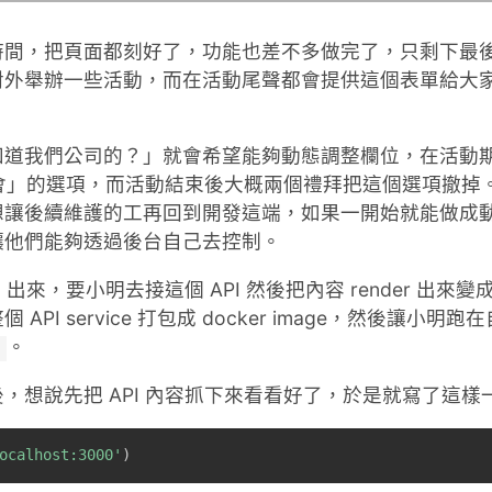
時間，把頁面都刻好了，功能也差不多做完了，只剩下最
對外舉辦一些活動，而在活動尾聲都會提供這個表單給大
知道我們公司的？」就會希望能夠動態調整欄位，在活動
分享會」的選項，而活動結束後大概兩個禮拜把這個選項撤
想讓後續維護的工再回到開發這端，如果一開始就能做成
讓他們能夠透過後台自己去控制。
 出來，要小明去接這個 API 然後把內容 render 出
API service 打包成 docker image，然後讓小
。
，想說先把 API 內容抓下來看看好了，於是就寫了這樣
ocalhost:3000'
)