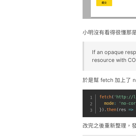
小明沒有看得很懂那
If an opaque resp
resource with CO
於是幫 fetch 加上了 n
fetch
(
'http://l
mode
:
'no-cor
}
)
.
then
(
res
=>
 
改完之後重新整理，發現