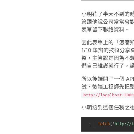
小明花了半天不到的
管跟他說公司常常會
表單留下聯絡資料。
因此表單上的「怎麼
1/10 舉辦的技術
整，主管說是因為不
們自己維護就行了，
所以後端開了一個 API
試，後端工程師先把整個 
http://localhost:3000
小明接到這個任務之後
fetch
(
'http://l