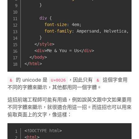
}
div
{
font-size
:
 4em
;
font-family
:
 Ampersand
,
 Helvetica
,
 san
}
</
style
>
<
div
>
Me & You = Us
</
div
>
</
body
>
</
html
>
的 unicode 是
，因此只有
這個字會用
&
U+0026
&
不同的字體來顯示，其他都用同一個字體。
這招前端工程師可能有用過，例如說英文跟中文如果要用
不同字體來顯示，就很適合用這一招。而這招也可以用來
偷取頁面上的文字，像這樣：
<!
DOCTYPE
html
>
<
html
>