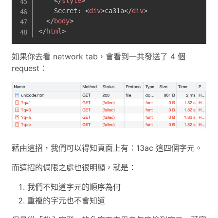
</
style
>
    Secret: 
<
div
>
ca31a
</
div
>
</
body
>
</
html
>
如果你去看 network tab，會看到一共發送了 4 個
request：
藉由這招，我們可以得知頁面上有：13ac 這四個字元。
而這招的侷限之處也很明顯，就是：
我們不知道字元的順序為何
重複的字元也不會知道