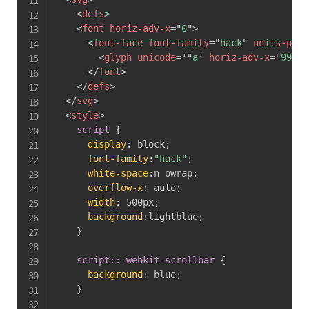
<
defs
>
<
font
horiz-adv-x
=
"
0
"
>
<
font-face
font-family
=
"
hack
"
units-per-
<
glyph
unicode
=
'
"
a
'
horiz-adv-x
=
"
99999
</
font
>
</
defs
>
</
svg
>
<
style
>
script
{
display
:
 block
;
font-family
:
"hack"
;
white-space
:
n owrap
;
overflow-x
:
 auto
;
width
:
 500px
;
background
:
lightblue
;
}
script::-webkit-scrollbar
{
background
:
 blue
;
}