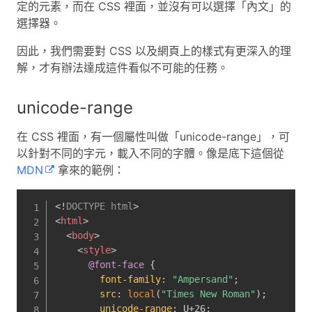
定的元素，而在 CSS 裡面，並沒有可以選擇「內文」的
選擇器。
因此，我們需要對 CSS 以及網頁上的樣式有更深入的理
解，才有辦法達成這件看似不可能的任務。
unicode-range
在 CSS 裡面，有一個屬性叫做「unicode-range」，可
以針對不同的字元，載入不同的字體。像是底下這個從
MDN
拿來的範例：
<!
DOCTYPE
html
>
<
html
>
<
body
>
<
style
>
@font-face
{
font-family
:
"Ampersand"
;
src
:
local
(
"Times New Roman"
)
;
unicode-range
:
 U+26
;