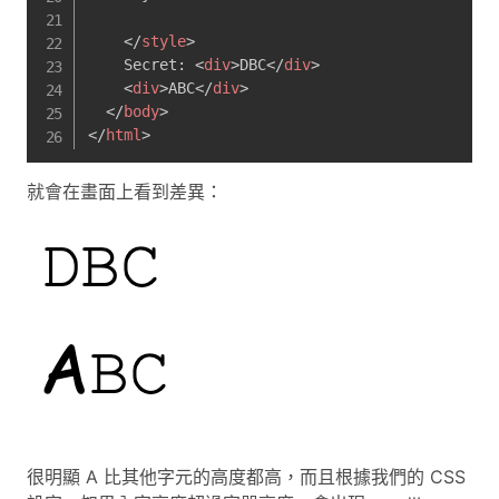
</
style
>
    Secret: 
<
div
>
DBC
</
div
>
<
div
>
ABC
</
div
>
</
body
>
</
html
>
就會在畫面上看到差異：
很明顯 A 比其他字元的高度都高，而且根據我們的 CSS