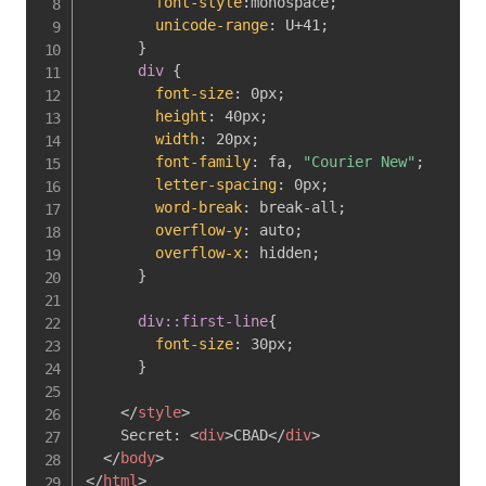
font-style
:
monospace
;
unicode-range
:
 U+41
;
}
div
{
font-size
:
 0px
;
height
:
 40px
;
width
:
 20px
;
font-family
:
 fa
,
"Courier New"
;
letter-spacing
:
 0px
;
word-break
:
 break-all
;
overflow-y
:
 auto
;
overflow-x
:
 hidden
;
}
div::first-line
{
font-size
:
 30px
;
}
</
style
>
    Secret: 
<
div
>
CBAD
</
div
>
</
body
>
</
html
>