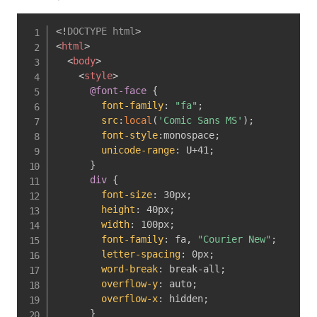
<!
DOCTYPE
html
>
<
html
>
<
body
>
<
style
>
@font-face
{
font-family
:
"fa"
;
src
:
local
(
'Comic Sans MS'
)
;
font-style
:
monospace
;
unicode-range
:
 U+41
;
}
div
{
font-size
:
 30px
;
height
:
 40px
;
width
:
 100px
;
font-family
:
 fa
,
"Courier New"
;
letter-spacing
:
 0px
;
word-break
:
 break-all
;
overflow-y
:
 auto
;
overflow-x
:
 hidden
;
}