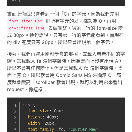
畫面上你就只會看到一個「C」的字元，因為我們先用
把所有字元的尺寸都設為 0，再用
font-size: 0px
去做調整，讓第一行的 font-size 變
div::first-line
成 30px。換句話說，只有第一行的字元能看到，而現在
的 div 寬度只有 20px，所以只會出現第一個字元。
接著，我們再運用剛剛學會的那招，去載入看看不同的字
體。當我載入 fa 這個字體時，因為畫面上沒有出現 A，
所以不會有任何變化。但是當我載入 fc 這個字體時，畫
面上有 C，所以就會用 Comic Sans MS 來顯示 C，高
度就會變高，scrollbar 就會出現，就可以利用它來發出
request，像這樣：
div
{
font-size
:
 0px
;
height
:
 40px
;
width
:
 20px
;
font-family
:
 fc
,
"Courier New"
;