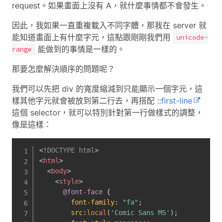
request。如果畫面上沒有 A，就什麼事情都不會發生。
因此，我如果一直重複載入不同字體，那我在 server 就
能知道畫面上有什麼字元，這點跟剛剛我們用
unicode-
能做到的事情是一樣的。
range
那要怎麼解決順序的問題呢？
我們可以先把 div 的寬度縮減到只能顯示一個字元，這
樣其他字元就會被放到第二行去，再搭配
::first-line
這個 selector，就可以特別針對第一行做樣式的調整，
像是這樣：
<!
DOCTYPE
html
>
<
html
>
<
body
>
<
style
>
@font-face
{
font-family
:
"fa"
;
src
:
local
(
'Comic Sans MS'
)
;