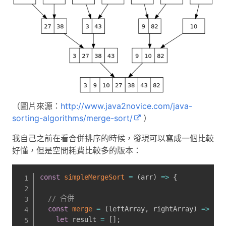
（圖片來源：
http://www.java2novice.com/java-
sorting-algorithms/merge-sort/
）
我自己之前在看合併排序的時候，發現可以寫成一個比較
好懂，但是空間耗費比較多的版本：
const
simpleMergeSort
=
(
arr
)
=>
{
// 合併
const
merge
=
(
leftArray
,
 rightArray
)
=>
{
let
 result 
=
[
]
;