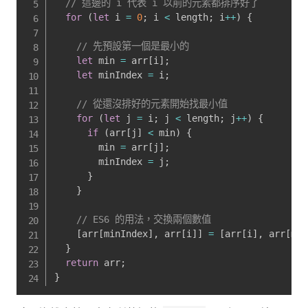
// 這邊的 i 代表 i 以前的元素都排序好了
for
(
let
 i 
=
0
;
 i 
<
 length
;
 i
++
)
{
// 先預設第一個是最小的
let
 min 
=
 arr
[
i
]
;
let
 minIndex 
=
 i
;
// 從還沒排好的元素開始找最小值
for
(
let
 j 
=
 i
;
 j 
<
 length
;
 j
++
)
{
if
(
arr
[
j
]
<
 min
)
{
        min 
=
 arr
[
j
]
;
        minIndex 
=
 j
;
}
}
// ES6 的用法，交換兩個數值
[
arr
[
minIndex
]
,
 arr
[
i
]
]
=
[
arr
[
i
]
,
 arr
[
min
}
return
 arr
;
}