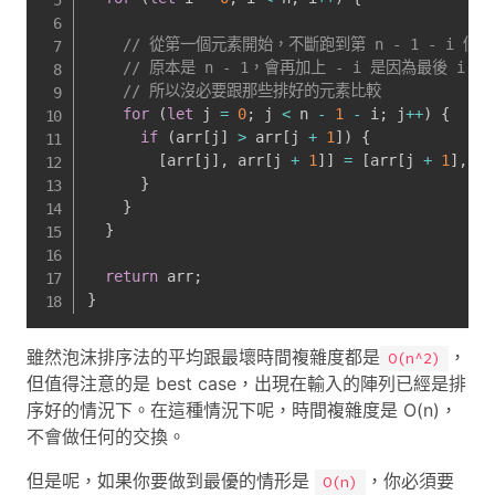
// 從第一個元素開始，不斷跑到第 n - 1 - i 個
// 原本是 n - 1，會再加上 - i 是因為最後 i
// 所以沒必要跟那些排好的元素比較
for
(
let
 j 
=
0
;
 j 
<
 n 
-
1
-
 i
;
 j
++
)
{
if
(
arr
[
j
]
>
 arr
[
j 
+
1
]
)
{
[
arr
[
j
]
,
 arr
[
j 
+
1
]
]
=
[
arr
[
j 
+
1
]
,
 ar
}
}
}
return
 arr
;
}
雖然泡沫排序法的平均跟最壞時間複雜度都是
，
O(n^2)
但值得注意的是 best case，出現在輸入的陣列已經是排
序好的情況下。在這種情況下呢，時間複雜度是 O(n)，
不會做任何的交換。
但是呢，如果你要做到最優的情形是
，你必須要
O(n)