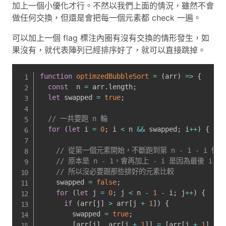
加上一個小優化才行。不然以我們上面的情況，雖然不會
做任何交換，但還是會把每一個元素都 check 一遍。
可以加上一個 flag 標注內圈有沒有交換的情形發生，如
果沒有，就代表陣列已經排序好了，就可以直接跳掉。
function
optimzedBubbleSort
=
(
arr
)
=>
{
const
  n 
=
 arr
.
length
;
let
 swapped 
=
true
;
// 一共要跑 n 輪
for
(
let
 i 
=
0
;
 i 
<
 n 
&&
 swapped
;
 i
++
)
{
// 從第一個元素開始，不斷跑到第 n - 1 - i 個
// 原本是 n - 1，會再加上 - i 是因為最後 i
// 所以沒必要跟那些排好的元素比較
    swapped 
=
false
;
for
(
let
 j 
=
0
;
 j 
<
 n 
-
1
-
 i
;
 j
++
)
{
if
(
arr
[
j
]
>
 arr
[
j 
+
1
]
)
{
        swapped 
=
true
;
[
arr
[
j
]
,
 arr
[
j 
+
1
]
]
=
[
arr
[
j 
+
1
]
,
 ar