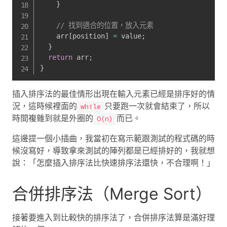
}
// 找到適合的位置，放入元素
    arr
[
position
]
=
 value
;
}
return
 arr
;
}
插入排序法的最佳情形出現在輸入元素已經是排序好的情
況，這時候裡面的
只要跑一次就會結束了，所以
while
時間複雜到就是外圈的
而已。
O(n)
這邊提一個小插曲，我當初在寫示範跟測試的程式碼的時
候沒寫好，導致拿來測試的陣列都是已經排好的，我就想
說：「怎麼插入排序法比快速排序法還快，不合理啊！」
合併排序法（Merge Sort）
接著要進入到比較快的排序法了，合併排序法算是滿好理