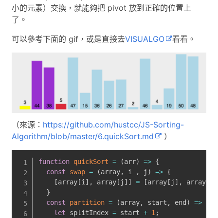
小的元素）交換，就能夠把 pivot 放到正確的位置上
了。
可以參考下面的 gif，或是直接去
VISUALGO
看看。
（來源：
https://github.com/hustcc/JS-Sorting-
Algorithm/blob/master/6.quickSort.md
）
function
quickSort
=
(
arr
)
=>
{
const
swap
=
(
array
,
 i 
,
 j
)
=>
{
[
array
[
i
]
,
 array
[
j
]
]
=
[
array
[
j
]
,
 array
[
i
]
}
const
partition
=
(
array
,
 start
,
 end
)
=>
{
let
 splitIndex 
=
 start 
+
1
;