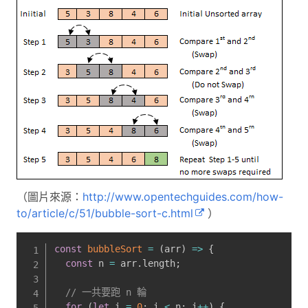
（圖片來源：
http://www.opentechguides.com/how-
to/article/c/51/bubble-sort-c.html
）
const
bubbleSort
=
(
arr
)
=>
{
const
 n 
=
 arr
.
length
;
// 一共要跑 n 輪
for
(
let
 i 
=
0
;
 i 
<
 n
;
 i
++
)
{