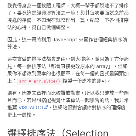
我覺得身為一個軟體工程師，大概一輩子都脫離不了排序
了，畢竟這是經典演算法之一嘛！與其每次要面試之前都
凌亂的準備，不如現在就整理出一篇，紀錄一下各個排序
法的心得，幫自己做個統整。
因此，這一篇將利用 JavaScript 來實作各個經典排序演
算法。
這次實做的排序法都會是由小到大排序，並且為了方便起
見，每一個排序法「都會直接更改原本的 array」，但如
果你不想改到原本的也很簡單，在每一個的函式最開頭加
上：
複製一份原本的即可。
arr = arr.slice()
還有，因為文章裡面比較難放動畫，所以我只能放一些圖
片而已，若是想搭配視覺化演算法一起學習的話，我非常
推薦
VISUALGO
，這網站絕對會讓你對排序的理解度
更上一層樓。
選擇排序法（Selection