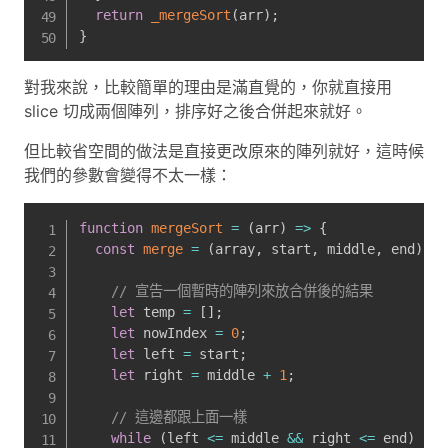
return
_mergeSort
(
arr
)
;
}
對我來說，比較簡單的理由是滿直覺的，你就直接用
slice 切成兩個陣列，排序好之後合併起來就好。
但比較省空間的做法是直接更改原來的陣列就好，這時候
我們的參數會變得不太一樣：
function
mergeSort
=
(
arr
)
=>
{
const
merge
=
(
array
,
 start
,
 middle
,
 end
)
=>
// 宣告一個暫時的陣列來放合併後的結果
let
 temp 
=
[
]
;
let
 nowIndex 
=
0
;
let
 left 
=
 start
;
let
 right 
=
 middle 
+
1
;
// 這邊都跟上面一樣
while
(
left 
<=
 middle 
&&
 right 
<=
 end
)
{