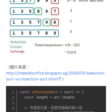
（圖片來源：
http://cheetahonfire.blogspot.sg/2009/05/selection-
sort-vs-insertion-sort.html
）
const
selectionSort
=
(
arr
)
=>
{
const
 length 
=
 arr
.
length
;
// 有幾個元素，就要找幾輪的最小值