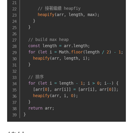
// 接著繼續 heapfiy
heapify
(
arr
,
 length
,
 max
)
;
}
}
// build max heap
const
 length 
=
 arr
.
length
;
for
(
let
 i 
=
 Math
.
floor
(
length 
/
2
)
-
1
;
 i
>=
heapify
(
arr
,
 length
,
 i
)
;
}
// 排序
for
(
let
 i 
=
 length 
-
1
;
 i 
>
0
;
 i
--
)
{
[
arr
[
0
]
,
 arr
[
i
]
]
=
[
arr
[
i
]
,
 arr
[
0
]
]
;
heapify
(
arr
,
 i
,
0
)
;
}
return
 arr
;
}