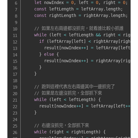
let
 nowIndex 
=
0
,
 left 
=
0
,
 right 
=
0
;
const
 leftLength 
=
 leftArray
.
length
;
const
 rightLength 
=
 rightArray
.
length
;
// 如果左右兩邊都沒抓完，就看誰比較小抓誰
while
(
left 
<
 leftLength 
&&
 right 
<
 rightL
if
(
leftArray
[
left
]
<
 rightArray
[
right
]
)
        result
[
nowIndex
++
]
=
 leftArray
[
left
++
]
}
else
{
        result
[
nowIndex
++
]
=
 rightArray
[
right
+
}
}
// 跑到這裡代表左右兩邊其中一邊抓完了
// 如果是左邊沒抓完，全部抓下來
while
(
left 
<
 leftLength
)
{
      result
[
nowIndex
++
]
=
 leftArray
[
left
++
]
;
}
// 右邊沒抓完，全部抓下來
while
(
right 
<
 rightLength
)
{