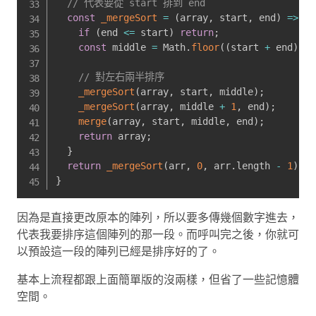
// 代表要從 start 排到 end
const
_mergeSort
=
(
array
,
 start
,
 end
)
=>
{
if
(
end 
<=
 start
)
return
;
const
 middle 
=
 Math
.
floor
(
(
start 
+
 end
)
/
// 對左右兩半排序
_mergeSort
(
array
,
 start
,
 middle
)
;
_mergeSort
(
array
,
 middle 
+
1
,
 end
)
;
merge
(
array
,
 start
,
 middle
,
 end
)
;
return
 array
;
}
return
_mergeSort
(
arr
,
0
,
 arr
.
length 
-
1
)
;
}
因為是直接更改原本的陣列，所以要多傳幾個數字進去，
代表我要排序這個陣列的那一段。而呼叫完之後，你就可
以預設這一段的陣列已經是排序好的了。
基本上流程都跟上面簡單版的沒兩樣，但省了一些記憶體
空間。