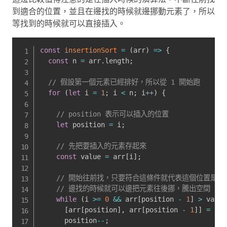
到適合的位置，並且在邊找的時候就邊挪動元素了，所以
等找到的時候就可以直接插入。
const
insertionSort
=
(
arr
)
=>
{
const
 n 
=
 arr
.
length
;
// 假設第一個元素已經排好，所以從 1 開始跑
for
(
let
 i 
=
1
;
 i 
<
 n
;
 i
++
)
{
// position 表示可以插入的位置
let
 position 
=
 i
;
// 先把要插入的元素存起來
const
 value 
=
 arr
[
i
]
;
// 開始往前找，只要符合這條件就代表這個位置是可
// 邊找的時候就可以邊把元素往後挪，騰出空間
while
(
i 
>=
0
&&
 arr
[
position 
-
1
]
>
 value
[
arr
[
position
]
,
 arr
[
position 
-
1
]
]
=
[
ar
      position
--
;