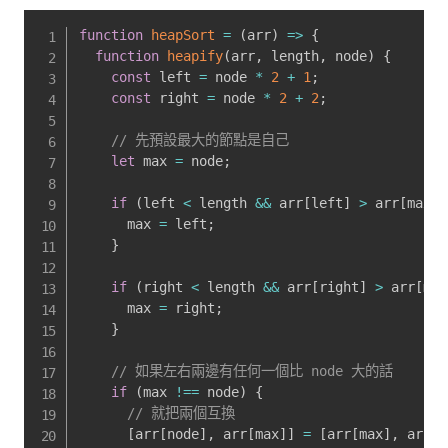
function
heapSort
=
(
arr
)
=>
{
function
heapify
(
arr
,
 length
,
 node
)
{
const
 left 
=
 node 
*
2
+
1
;
const
 right 
=
 node 
*
2
+
2
;
// 先預設最大的節點是自己
let
 max 
=
 node
;
if
(
left 
<
 length 
&&
 arr
[
left
]
>
 arr
[
max
]
)
      max 
=
 left
;
}
if
(
right 
<
 length 
&&
 arr
[
right
]
>
 arr
[
max
      max 
=
 right
;
}
// 如果左右兩邊有任何一個比 node 大的話
if
(
max 
!==
 node
)
{
// 就把兩個互換
[
arr
[
node
]
,
 arr
[
max
]
]
=
[
arr
[
max
]
,
 arr
[
n