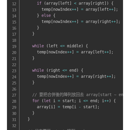
if
(
array
[
left
]
<
 array
[
right
]
)
{
        temp
[
nowIndex
++
]
=
 array
[
left
++
]
;
}
else
{
        temp
[
nowIndex
++
]
=
 array
[
right
++
]
;
}
}
while
(
left 
<=
 middle
)
{
      temp
[
nowIndex
++
]
=
 array
[
left
++
]
;
}
while
(
right 
<=
 end
)
{
      temp
[
nowIndex
++
]
=
 array
[
right
++
]
;
}
// 要把合併後的陣列放回去 array[start ~ end]
for
(
let
 i 
=
 start
;
 i 
<=
 end
;
 i
++
)
{
      array
[
i
]
=
 temp
[
i 
-
 start
]
;
}
}