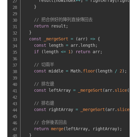
      result
[
nowIndex
++
]
=
 rightArray
[
right
++
]
}
// 把合併好的陣列直接傳回去
return
 result
;
}
const
_mergeSort
=
(
arr
)
=>
{
const
 length 
=
 arr
.
length
;
if
(
length 
<=
1
)
return
 arr
;
// 切兩半
const
 middle 
=
 Math
.
floor
(
length 
/
2
)
;
// 排左邊
const
 leftArray 
=
_mergeSort
(
arr
.
slice
(
0
,
 
// 排右邊
const
 rightArray 
=
_mergeSort
(
arr
.
slice
(
mi
// 合併後丟回去
return
merge
(
leftArray
,
 rightArray
)
;
}