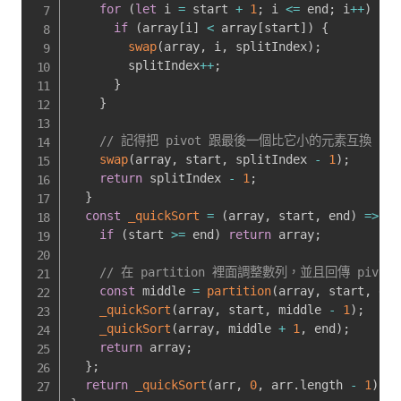
for
(
let
 i 
=
 start 
+
1
;
 i 
<=
 end
;
 i
++
)
{
if
(
array
[
i
]
<
 array
[
start
]
)
{
swap
(
array
,
 i
,
 splitIndex
)
;
        splitIndex
++
;
}
}
// 記得把 pivot 跟最後一個比它小的元素互換
swap
(
array
,
 start
,
 splitIndex 
-
1
)
;
return
 splitIndex 
-
1
;
}
const
_quickSort
=
(
array
,
 start
,
 end
)
=>
{
if
(
start 
>=
 end
)
return
 array
;
// 在 partition 裡面調整數列，並且回傳 pivot 
const
 middle 
=
partition
(
array
,
 start
,
 end
_quickSort
(
array
,
 start
,
 middle 
-
1
)
;
_quickSort
(
array
,
 middle 
+
1
,
 end
)
;
return
 array
;
}
;
return
_quickSort
(
arr
,
0
,
 arr
.
length 
-
1
)
;