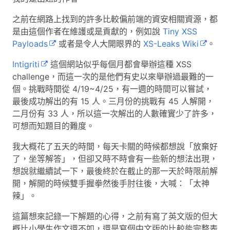
之前在網路上找到的許多比較偏前端的資安相關資源，都
是由這個作者在維護或是貢獻的，例如說
Tiny XSS
Payloads
或者是令人大開眼界的
XS-Leaks Wiki
。
Intigriti
這個網站似乎每個月都會舉辦這種 XSS
challenge，而這一次的是他們有史以來舉辦過最難的一
個。挑戰時間從 4/19~4/25，有一週的時間可以嘗試，
最後成功解出的有 15 人。三月份的挑戰有 45 人解開，
二月份有 33 人，所以這一次解出的人數確實少了許多，
可想而知題目的難度。
我大概花了五天的時間，每天卡關的時候都想說「放棄好
了，坐等解答」，但卻又時不時會有一些新的想法出現，
想說就繼續試一下，最後終於在截止的那一天於時限前解
開，解開的時候雙手握拳然後手肘往後，大喊：「太神
辣」。
這篇想來記錄一下解題的心得，之前有寫了英文版的但大
概比小學生作文還不如，還是寫個中文版的比較能完整表