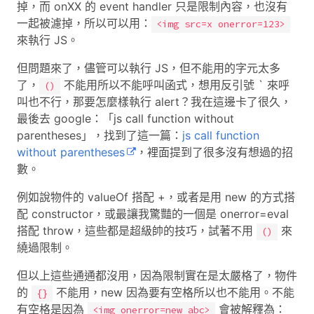
掉，而 onXX 的 event handler 只是限制內容，也沒有
一起被濾掉，所以可以用：
<img src=x onerror=123>
來執行 JS。
但問題來了，儘管可以執行 JS，但不能用的字元太多
了，
不能用所以不能呼叫函式，想用反引號 ` 來呼
()
叫也不行，那要怎麼樣執行 alert？我在這邊卡了很久，
最後去 google：「js call function without
parentheses」，找到了這一篇：
js call function
without parentheses
，裡面提到了很多沒有想過的招
數。
例如說物件的 valueOf 搭配 +，或者是用 new 的方式搭
配 constructor，或最讓我驚豔的一個是 onerror=eval
搭配 throw，這些都是超級帥的技巧，試著不用
來
()
繞過限制。
但以上這些通通都沒用，因為限制實在是太嚴格了，物件
的
不能用，new 因為要有空格所以也不能用。不能
{}
有空格是因為
會被解釋為：
<img onerror=new abc>