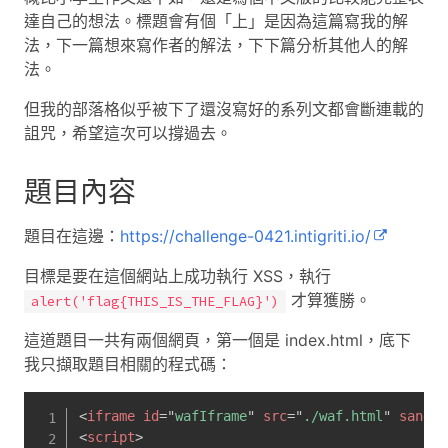
達自己的想法。標題會有個「上」是因為這篇寫我的解
法，下一篇想來寫作者的解法，下下篇分析其他人的解
法。
但我的部落格似乎被下了還沒寫好的系列文都會斷連載的
詛咒，希望這次可以撐過去。
題目內容
題目在這邊：
https://challenge-0421.intigriti.io/
目標是要在這個網站上成功執行 XSS，執行
才算獲勝。
alert('flag{THIS_IS_THE_FLAG}')
這道題目一共有兩個網頁，第一個是 index.html，底下
我只擷取題目相關的程式碼：
<
iframe
id
=
"
wafIframe
"
src
=
"
./waf.html
"
sandbo
<
script
>