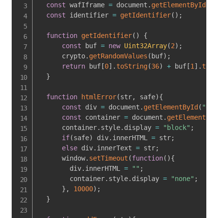
const
 wafIframe 
=
 document
.
getElementById
(
'w
const
 identifier 
=
getIdentifier
(
)
;
function
getIdentifier
(
)
{
const
 buf 
=
new
Uint32Array
(
2
)
;
      crypto
.
getRandomValues
(
buf
)
;
return
 buf
[
0
]
.
toString
(
36
)
+
 buf
[
1
]
.
toSt
}
function
htmlError
(
str
,
 safe
)
{
const
 div 
=
 document
.
getElementById
(
"err
const
 container 
=
 document
.
getElementByI
      container
.
style
.
display 
=
"block"
;
if
(
safe
)
 div
.
innerHTML 
=
 str
;
else
 div
.
innerText 
=
 str
;
      window
.
setTimeout
(
function
(
)
{
        div
.
innerHTML 
=
""
;
        container
.
style
.
display 
=
"none"
;
}
,
10000
)
;
}