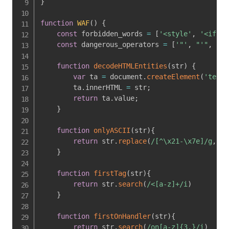
}
function
WAF
(
)
{
const
 forbidden_words 
=
[
'<style'
,
'<ifram
const
 dangerous_operators 
=
[
'"'
,
"'"
,
'`'
function
decodeHTMLEntities
(
str
)
{
var
 ta 
=
 document
.
createElement
(
'texta
        ta
.
innerHTML 
=
 str
;
return
 ta
.
value
;
}
function
onlyASCII
(
str
)
{
return
 str
.
replace
(
/
[^\x21-\x7e]
/
g
,
''
)
}
function
firstTag
(
str
)
{
return
 str
.
search
(
/
<[a-z]+
/
i
)
}
function
firstOnHandler
(
str
)
{
return
 str
.
search
(
/
on[a-z]{3,}
/
i
)