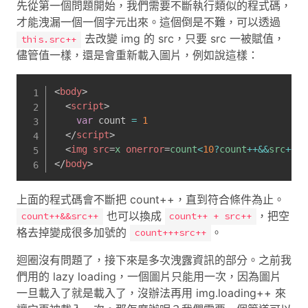
先從第一個問題開始，我們需要不斷執行類似的程式碼，
才能洩漏一個一個字元出來。這個倒是不難，可以透過
去改變 img 的 src，只要 src 一被賦值，
this.src++
儘管值一樣，還是會重新載入圖片，例如說這樣：
<
body
>
<
script
>
var
 count 
=
1
</
script
>
<
img
src
=
x
onerror
=
count
<
10
?
count
++
&&
src
++
:
c
</
body
>
上面的程式碼會不斷把 count++，直到符合條件為止。
也可以換成
，把空
count++&&src++
count++ + src++
格去掉變成很多加號的
。
count+++src++
迴圈沒有問題了，接下來是多次洩露資訊的部分。之前我
們用的 lazy loading，一個圖片只能用一次，因為圖片
一旦載入了就是載入了，沒辦法再用 img.loading++ 來