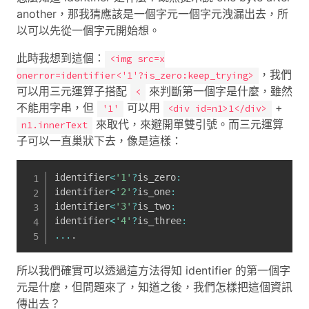
another，那我猜應該是一個字元一個字元洩漏出去，所
以可以先從一個字元開始想。
此時我想到這個：
<img src=x
，我們
onerror=identifier<'1'?is_zero:keep_trying>
可以用三元運算子搭配
來判斷第一個字是什麼，雖然
<
不能用字串，但
可以用
+
'1'
<div id=n1>1</div>
來取代，來避開單雙引號。而三元運算
n1.innerText
子可以一直巢狀下去，像是這樣：
identifier
<
'1'
?
is_zero
:
identifier
<
'2'
?
is_one
:
identifier
<
'3'
?
is_two
:
identifier
<
'4'
?
is_three
:
...
.
所以我們確實可以透過這方法得知 identifier 的第一個字
元是什麼，但問題來了，知道之後，我們怎樣把這個資訊
傳出去？