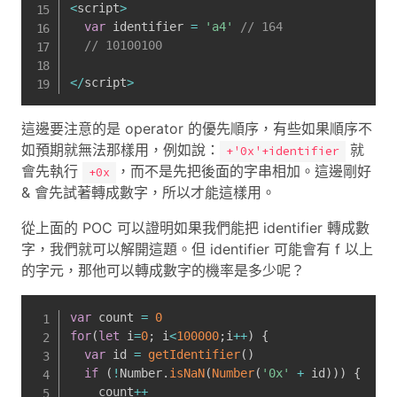
<
script
>
var
 identifier 
=
'a4'
// 164
// 10100100
<
/
script
>
這邊要注意的是 operator 的優先順序，有些如果順序不
如預期就無法那樣用，例如說：
就
+'0x'+identifier
會先執行
，而不是先把後面的字串相加。這邊剛好
+0x
& 會先試著轉成數字，所以才能這樣用。
從上面的 POC 可以證明如果我們能把 identifier 轉成數
字，我們就可以解開這題。但 identifier 可能會有 f 以上
的字元，那他可以轉成數字的機率是多少呢？
var
 count 
=
0
for
(
let
 i
=
0
;
 i
<
100000
;
i
++
)
{
var
 id 
=
getIdentifier
(
)
if
(
!
Number
.
isNaN
(
Number
(
'0x'
+
 id
)
)
)
{
    count
++