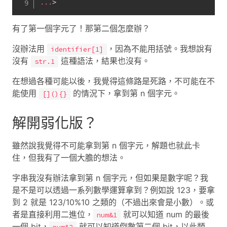
...
>
有了第一個字元了！那第二個怎麼辦？
沒辦法用
，因為不能用括號。我想說有
identifier[1]
沒有
這種語法，結果也沒有。
str.1
在想過各種可能以後，我覺得這條路是死路，不可能在不
能使用
的情況下，拿到第 n 個字元。
[](){}
解開弱化版？
雖然說我覺得不可能拿到第 n 個字元，解題也就此卡
住，但我有了一個大膽的想法。
字串我沒有辦法拿到第 n 個字元，但如果是數字呢？我
是不是可以透過一系列數學運算拿到？例如說 123，要拿
到 2 就是 123/10%10 之類的（不過出來會是小數）。或
者是直接利用二進位，
就可以知道 num 的最後
num&1
一個 bit，
就可以知道倒數第二個 bit，以此類