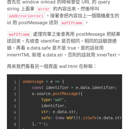
首先在 window onload 的時候會從 URL 的 query
string 上面拿
的內容出來，然後呼叫
error
。接著會把內容加上一個隨機產生的
addError(error)
id 用 postMessage 送到
。
wafIframe
處理完畢之後會再用 postMessage 把結果
wafIframe
送回來，先檢查 identifier 是否相同，相同的話驗證通
過，再看 e.data.safe 是不是 true，是的話就用
innerHTML 新增 e.data.str，否則的話就用 innerText。
再來我們看看另一個頁面 waf.html 在幹嘛：
onmessage
=
e
=>
{
const
 identifier 
=
 e
.
data
.
identifier
;
    e
.
source
.
postMessage
(
{
type
:
'waf'
,
        identifier
,
str
:
 e
.
data
.
str
,
safe
:
(
new
WAF
(
)
)
.
isSafe
(
e
.
data
.
str
)
}
,
'*'
)
;