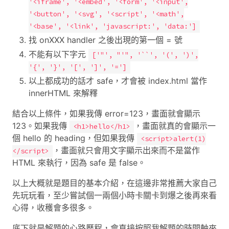
'<iframe', '<embed', '<form', '<input',
'<button', '<svg', '<script', '<math',
'<base', '<link', 'javascript:', 'data:']
找 onXXX handler 之後出現的第一個 = 號
不能有以下字元
['"', "'", '``', '(', ')',
'{', '}', '[', ']', '=']
以上都成功的話才 safe，才會被 index.html 當作
innerHTML 來解釋
結合以上條件，如果我傳 error=123，畫面就會顯示
123。如果我傳
，畫面就真的會顯示一
<h1>hello</h1>
個 hello 的 heading，但如果我傳
<script>alert(1)
，畫面就只會用文字顯示出來而不是當作
</script>
HTML 來執行，因為 safe 是 false。
以上大概就是題目的基本介紹，在這邊非常推薦大家自己
先玩玩看，至少嘗試個一兩個小時卡關卡到爆之後再來看
心得，收穫會多很多。
底下就是解題的心路歷程，會直接按照我解題的時間軸來