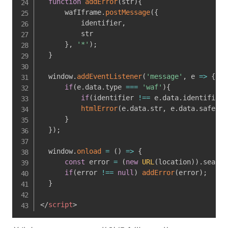
function
addError
(
str
)
{
      wafIframe
.
postMessage
(
{
          identifier
,
          str

}
,
'*'
)
;
}
  window
.
addEventListener
(
'message'
,
e
=>
{
if
(
e
.
data
.
type 
===
'waf'
)
{
if
(
identifier 
!==
 e
.
data
.
identifier
)
htmlError
(
e
.
data
.
str
,
 e
.
data
.
safe
)
}
}
)
;
  window
.
onload
=
(
)
=>
{
const
 error 
=
(
new
URL
(
location
)
)
.
search
if
(
error 
!==
null
)
addError
(
error
)
;
}
</
script
>