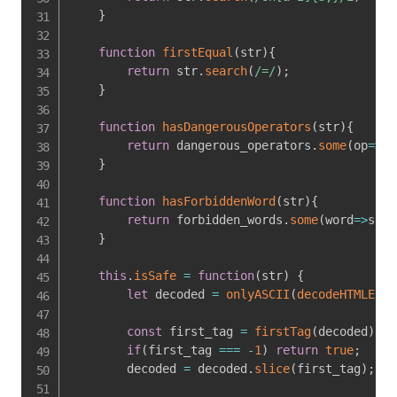
}
function
firstEqual
(
str
)
{
return
 str
.
search
(
/
=
/
)
;
}
function
hasDangerousOperators
(
str
)
{
return
 dangerous_operators
.
some
(
op
=>
st
}
function
hasForbiddenWord
(
str
)
{
return
 forbidden_words
.
some
(
word
=>
str
.
}
this
.
isSafe
=
function
(
str
)
{
let
 decoded 
=
onlyASCII
(
decodeHTMLEnti
const
 first_tag 
=
firstTag
(
decoded
)
;
if
(
first_tag 
===
-
1
)
return
true
;
        decoded 
=
 decoded
.
slice
(
first_tag
)
;