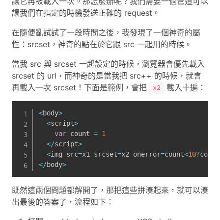
讓它再被載入一次。那怎麼辦呢？我們需要一個管道可以
讓我們在指定的時機發送正確的 request。
在隨便亂試試了一段時間之後，我發現了一個神奇的屬
性：srcset，神奇的點在於它跟 src 一起用的時候。
當我 src 與 srcset 一起設定的時候，瀏覽器會優先載入
srcset 的 url，而神奇的是當我把 src++ 的時候，就會
再載入一次 srcset！下面是範例，會把
載入十遍：
x2
<
body
>
<
script
>
var
 count 
=
1
<
/
script
>
<
img src
=
x1 srcset
=
x2 onerror
=
count
<
10
?
count
<
/
body
>
既然這兩個問題都解開了，那把這些拼湊起來，就可以湊
出最後的答案了，流程如下：