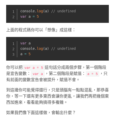
console
.
log
(
a
)
// undefined
var
 a 
=
5
上面的程式碼你可以「想像」成這樣：
var
 a

console
.
log
(
a
)
// undefined
a 
=
5
你可以把
這句話分成兩個步驟，第一個階段
var a = 5
是宣告變數：
，第二個階段是賦值：
，只
var a
a = 5
有前面的變數宣告會被提升，賦值不會。
到這邊你可能覺得還行，只是頭腦有一點點混亂，那恭喜
你，等一下還有更多東西會讓你更亂，讓我們再把幾個東
西加進來，看看能夠搞得多複雜。
如果我們像下面這樣做，會輸出什麼？