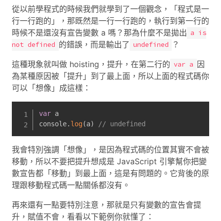
從以前學程式的時候我們就學到了一個觀念，「程式是一
行一行跑的」，那既然是一行一行跑的，執行到第一行的
時候不是還沒有宣告變數 a 嗎？那為什麼不是拋出
a is
的錯誤，而是輸出了
？
not defined
undefined
這種現象就叫做 hoisting，提升，在第二行的
因
var a
為某種原因被「提升」到了最上面，所以上面的程式碼你
可以「想像」成這樣：
var
 a

console
.
log
(
a
)
// undefined
我會特別強調「想像」，是因為程式碼的位置其實不會被
移動，所以不要把提升想成是 JavaScript 引擎幫你把變
數宣告都「移動」到最上面，這是有問題的。它背後的原
理跟移動程式碼一點關係都沒有。
再來還有一點要特別注意，那就是只有變數的宣告會提
升，賦值不會，看看以下範例你就懂了：