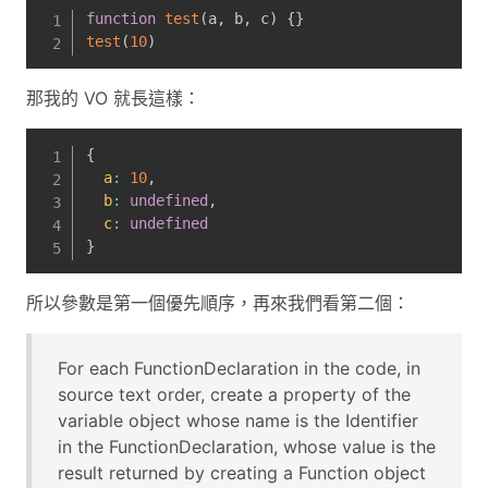
function
test
(
a
,
 b
,
 c
)
{
}
test
(
10
)
那我的 VO 就長這樣：
{
a
:
10
,
b
:
undefined
,
c
:
undefined
}
所以參數是第一個優先順序，再來我們看第二個：
For each FunctionDeclaration in the code, in
source text order, create a property of the
variable object whose name is the Identifier
in the FunctionDeclaration, whose value is the
result returned by creating a Function object