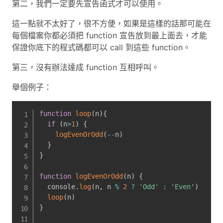
第二，我們一定要先宣告函式才可以使用。
這一點就不太好了，很不方便，如果是這樣的話那可能在
每個檔案你都必須把 function 宣告放到最上面去，才能
保證你底下的程式碼都可以 call 到這些 function。
第三，沒有辦法達成 function 互相呼叫。
舉個例子：
function
loop
(
n
)
{
if
(
n
>
1
)
{
logEvenOrOdd
(
--
n
)
}
}
function
logEvenOrOdd
(
n
)
{
  console
.
log
(
n
,
 n 
%
2
?
'Odd'
:
'Even'
)
loop
(
n
)
}