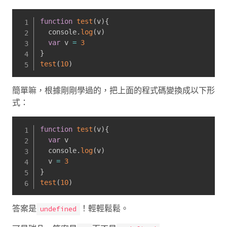
function
test
(
v
)
{
  console
.
log
(
v
)
var
 v 
=
3
}
test
(
10
)
簡單嘛，根據剛剛學過的，把上面的程式碼變換成以下形
式：
function
test
(
v
)
{
var
 v

  console
.
log
(
v
)
  v 
=
3
}
test
(
10
)
答案是
！輕輕鬆鬆。
undefined