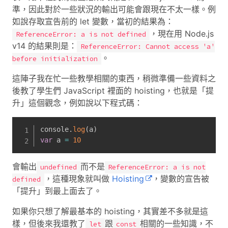
準，因此對於一些狀況的輸出可能會跟現在不太一樣。例
如說存取宣告前的 let 變數，當初的結果為：
，現在用 Node.js
ReferenceError: a is not defined
v14 的結果則是：
ReferenceError: Cannot access 'a'
。
before initialization
這陣子我在忙一些教學相關的東西，稍微準備一些資料之
後教了學生們 JavaScript 裡面的 hoisting，也就是「提
升」這個觀念，例如說以下程式碼：
console
.
log
(
a
)
var
 a 
=
10
會輸出
而不是
undefined
ReferenceError: a is not
，這種現象就叫做
Hoisting
，變數的宣告被
defined
「提升」到最上面去了。
如果你只想了解最基本的 hoisting，其實差不多就是這
樣，但後來我還教了
跟
相關的一些知識，不
let
const