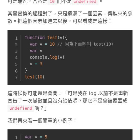
可是瑞凡，答案是
而不是
。
10
undefined
其實變換的過程對了，只是遺漏了一個因素：傳進來的參
數。把這個因素加進去以後，可以看成是這樣：
function
test
(
v
)
{
var
 v 
=
10
// 因為下面呼叫 test(10)
var
 v

  console
.
log
(
v
)
  v 
=
3
}
test
(
10
)
這時候你可能還是會問：「可是我在 log 以前不是重新
宣告了一次變數並且沒有給值嗎？那它不是會被覆蓋成
嗎？」
undefiend
我們再來看一個簡單的小例子：
var
 v 
=
5