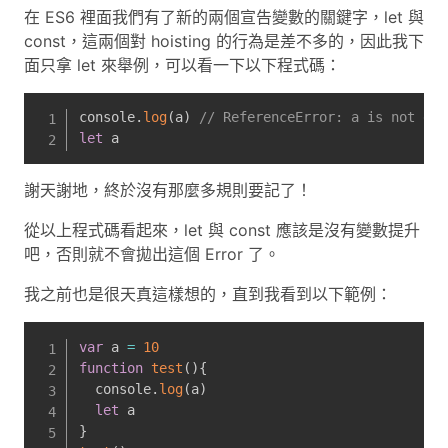
在 ES6 裡面我們有了新的兩個宣告變數的關鍵字，let 與
const，這兩個對 hoisting 的行為是差不多的，因此我下
面只拿 let 來舉例，可以看一下以下程式碼：
console
.
log
(
a
)
// ReferenceError: a is not def
let
 a
謝天謝地，終於沒有那麼多規則要記了！
從以上程式碼看起來，let 與 const 應該是沒有變數提升
吧，否則就不會拋出這個 Error 了。
我之前也是很天真這樣想的，直到我看到以下範例：
var
 a 
=
10
function
test
(
)
{
  console
.
log
(
a
)
let
}