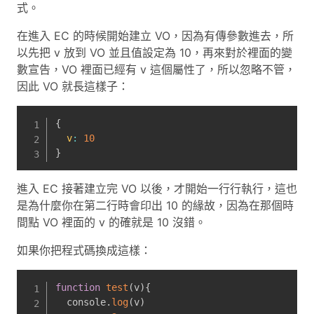
式。
在進入 EC 的時候開始建立 VO，因為有傳參數進去，所
以先把 v 放到 VO 並且值設定為 10，再來對於裡面的變
數宣告，VO 裡面已經有 v 這個屬性了，所以忽略不管，
因此 VO 就長這樣子：
{
v
:
10
}
進入 EC 接著建立完 VO 以後，才開始一行行執行，這也
是為什麼你在第二行時會印出 10 的緣故，因為在那個時
間點 VO 裡面的 v 的確就是 10 沒錯。
如果你把程式碼換成這樣：
function
test
(
v
)
{
  console
.
log
(
v
)