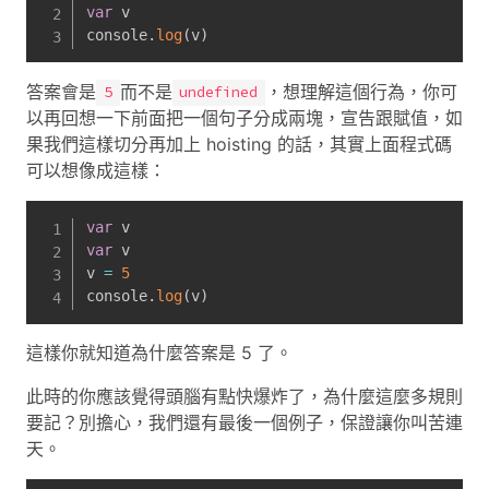
var
 v

console
.
log
(
v
)
答案會是
而不是
，想理解這個行為，你可
5
undefined
以再回想一下前面把一個句子分成兩塊，宣告跟賦值，如
果我們這樣切分再加上 hoisting 的話，其實上面程式碼
可以想像成這樣：
var
var
 v

v 
=
5
console
.
log
(
v
)
這樣你就知道為什麼答案是 5 了。
此時的你應該覺得頭腦有點快爆炸了，為什麼這麼多規則
要記？別擔心，我們還有最後一個例子，保證讓你叫苦連
天。