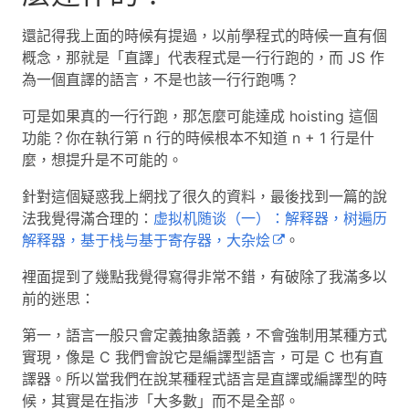
還記得我上面的時候有提過，以前學程式的時候一直有個
概念，那就是「直譯」代表程式是一行行跑的，而 JS 作
為一個直譯的語言，不是也該一行行跑嗎？
可是如果真的一行行跑，那怎麼可能達成 hoisting 這個
功能？你在執行第 n 行的時候根本不知道 n + 1 行是什
麼，想提升是不可能的。
針對這個疑惑我上網找了很久的資料，最後找到一篇的說
法我覺得滿合理的：
虚拟机随谈（一）：解释器，树遍历
解释器，基于栈与基于寄存器，大杂烩
。
裡面提到了幾點我覺得寫得非常不錯，有破除了我滿多以
前的迷思：
第一，語言一般只會定義抽象語義，不會強制用某種方式
實現，像是 C 我們會說它是編譯型語言，可是 C 也有直
譯器。所以當我們在說某種程式語言是直譯或編譯型的時
候，其實是在指涉「大多數」而不是全部。