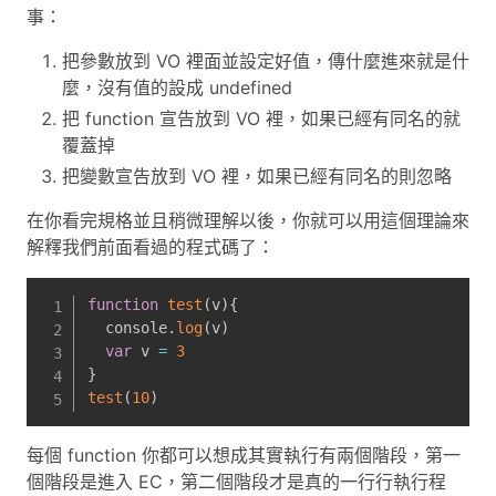
事：
把參數放到 VO 裡面並設定好值，傳什麼進來就是什
麼，沒有值的設成 undefined
把 function 宣告放到 VO 裡，如果已經有同名的就
覆蓋掉
把變數宣告放到 VO 裡，如果已經有同名的則忽略
在你看完規格並且稍微理解以後，你就可以用這個理論來
解釋我們前面看過的程式碼了：
function
test
(
v
)
{
  console
.
log
(
v
)
var
 v 
=
3
}
test
(
10
)
每個 function 你都可以想成其實執行有兩個階段，第一
個階段是進入 EC，第二個階段才是真的一行行執行程