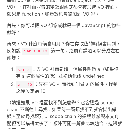
每個 EC 都會有相對應的 variable object（以下簡稱
VO），在裡面宣告的變數跟函式都會被加進 VO 裡面，
如果是 function，那參數也會被加到 VO 裡。
首先，你可以把 VO 想像成就是一個 JavaScript 的物件
就好。
再來，VO 什麼時候會用到？你在存取值的時候會用到，
例如說
這一句，之前有講過可以分成左右
var a = 10
兩塊：
：去 VO 裡面新增一個屬性叫做 a（如果沒
var a
有 a 這個屬性的話）並初始化成 undefined
：先在 VO 裡面找到叫做 a 的屬性，找到
a = 10
之後設定為 10
（這邊如果 VO 裡面找不到怎麼辦？它會透過 scope
chain 不斷往上尋找，如果每一層都找不到就會拋出錯
誤。至於尋找跟建立 scope chain 的過程雖然與本文有
關但可以講得太多了，額外再開一篇會比較適合，這邊就