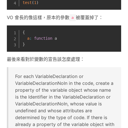
test
(
1
)
VO 會長的像這樣，原本的參數
被覆蓋掉了：
a
{
a
:
function
}
最後來看對於變數的宣告該怎麼處理：
For each VariableDeclaration or
VariableDeclarationNoIn in the code, create a
property of the variable object whose name
is the Identifier in the VariableDeclaration or
VariableDeclarationNoIn, whose value is
undefined and whose attributes are
determined by the type of code. If there is
already a property of the variable object with