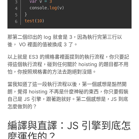
var
 v 
=
3
  console
.
log
(
v
)
}
test
(
10
)
那第二個印出的 log 就會是 3，因為執行完第三行以
後， VO 裡面的值被換成 3 了。
以上就是 ES3 的規格書裡面提到的執行流程，你只要記
得這個執行流程，碰到任何關於 hoisting 的題目都不用
怕，你按照規格書的方法去跑絕對沒錯。
當我知道了這一段執行流程以後，第一個感想是豁然開
朗，覺得 hoisting 不再是什麼神秘的東西，你只要假裝
自己是 JS 引擎，跟著跑就好。第二個感想是，JS 到底
怎麼做到的？
編譯與直譯：JS 引擎到底怎
麼運作的？