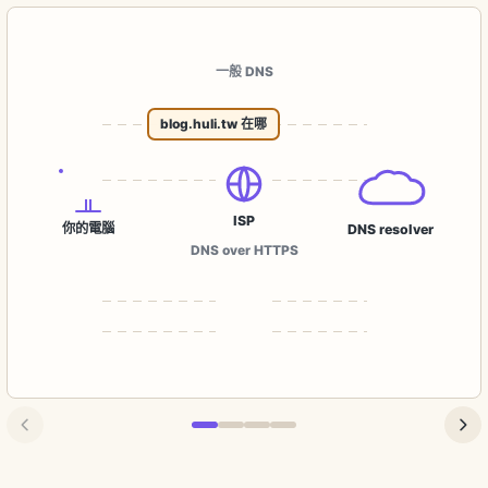
一般 DNS
blog.huli.tw 在哪
ISP
你的電腦
DNS resolver
DNS over HTTPS
上一步
下一