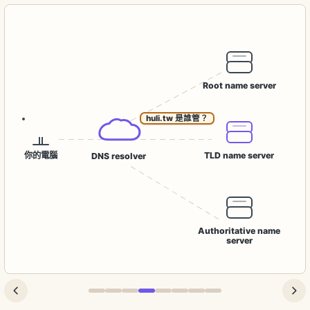
Root name server
你的電腦
TLD name server
DNS resolver
Authoritative name
server
上一步
下一